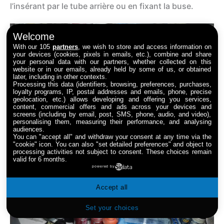
l’insérant par le tube arrière ou en fixant la buse.
Welcome
With our 105
partners
, we wish to store and access information on
your devices (cookies, pixels in emails, etc.), combine and share
your personal data with our partners, whether collected on this
website or in our emails, already held by some of us, or obtained
later, including in other contexts.
Processing this data (identifiers, browsing, preferences, purchases,
loyalty programs, IP, postal addresses and emails, phone, precise
geolocation, etc.) allows developing and offering you services,
content, commercial offers and ads across your devices and
screens (including by email, post, SMS, phone, audio, and video),
personalising them, measuring their performance, and analysing
audiences.
You can "accept all" and withdraw your consent at any time via the
"cookie" icon
. You can also "set detailed preferences" and object to
processing activities not subject to consent. These choices remain
valid for 6 months.
powered by
Accept all
On insère l’aiguille par l’avant…
Set your choices